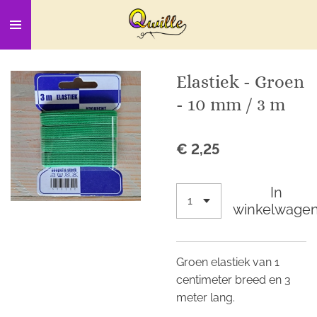
Ga
direct
naar
de
Elastiek - Groen
hoofdinhoud
- 10 mm / 3 m
€ 2,25
In
winkelwage
Groen elastiek van 1
centimeter breed en 3
meter lang.