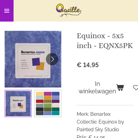
Ga
direct
naar
de
Equinox - 5x5
hoofdinhoud
inch - EQNX5PK
€ 14,95
In
winkelwagen
Merk: Benartex
Collectie: Equinox by
Painted Sky Studio
Prijs: € 14,95