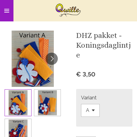
Ga
direct
naar
de
DHZ pakket -
hoofdinhoud
Koningsdaglintj
e
€ 3,50
Variant