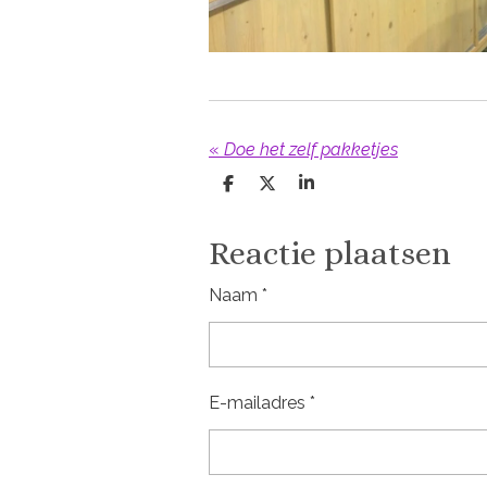
«
Doe het zelf pakketjes
D
D
S
e
e
h
l
e
a
e
l
r
Reactie plaatsen
n
e
Naam *
E-mailadres *