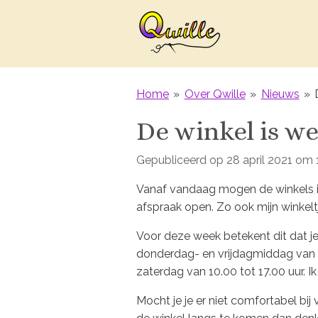
Ga
direct
naar
de
hoofdinhoud
Home
»
Over Qwille
»
Nieuws
»
De winkel is w
Gepubliceerd op 28 april 2021 om 
Vanaf vandaag mogen de winkels 
afspraak open. Zo ook mijn winkelt
Voor deze week betekent dit dat j
donderdag- en vrijdagmiddag van 1
zaterdag van 10.00 tot 17.00 uur. 
Mocht je je er niet comfortabel bi