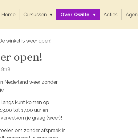
Home
Cursussen
Over Qwille
Acties
Agen
De winkel is weer open!
eer open!
18:18
in Nederland weer zonder
je.
e langs kunt komen op
3.00 tot 17.00 uur en
Ik verwelkom je graag (weer)!
j voelen om zonder afspraak in