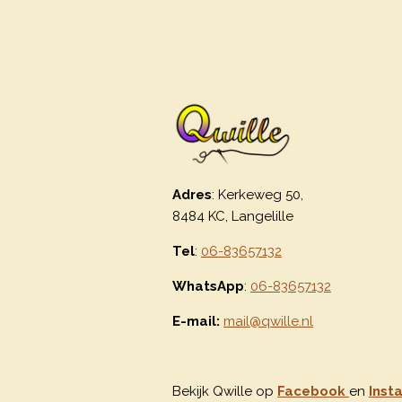
Adres
: Kerkeweg 50,
8484 KC, Langelille
Tel
:
06-83657132
WhatsApp
:
06-83657132
E-mail:
mail@qwille.nl
Bekijk Qwille op
Facebook
en
Inst