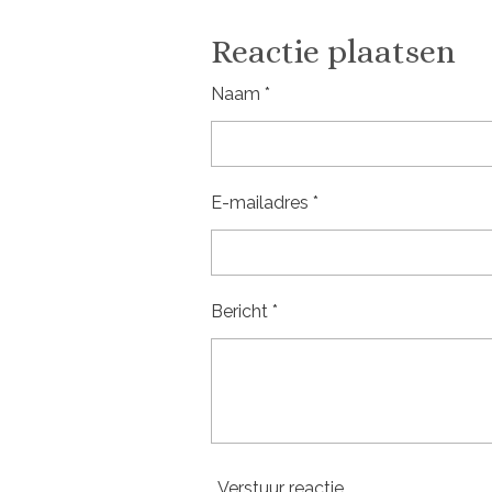
e
e
h
l
e
a
e
l
r
Reactie plaatsen
n
e
Naam *
E-mailadres *
Bericht *
Verstuur reactie