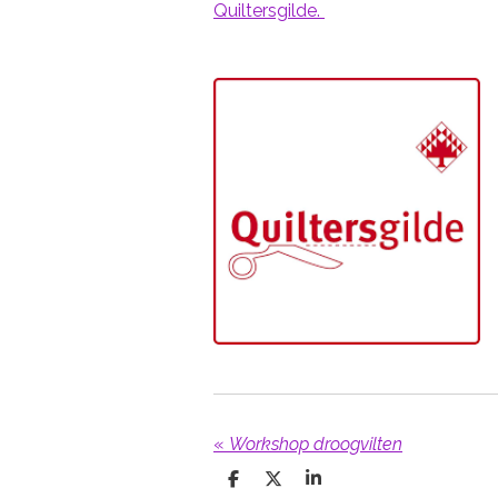
Quiltersgilde.
«
Workshop droogvilten
D
D
S