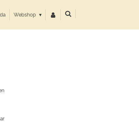
da
Webshop
en
ar