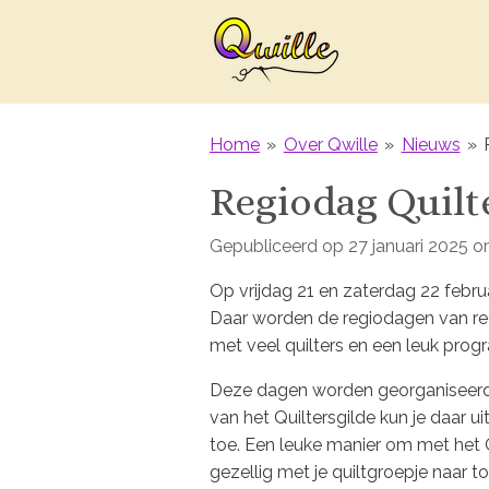
Ga
direct
naar
de
hoofdinhoud
Home
»
Over Qwille
»
Nieuws
»
Regiodag Quilt
Gepubliceerd op 27 januari 2025 o
Op vrijdag 21 en zaterdag 22 februa
Daar worden de regiodagen van reg
met veel quilters en een leuk pro
Deze dagen worden georganiseerd do
van het Quiltersgilde kun je daar ui
toe. Een leuke manier om met het Q
gezellig met je quiltgroepje naar t