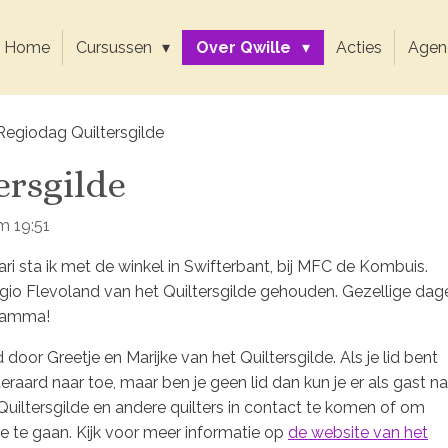
Home
Cursussen
Over Qwille
Acties
Agen
Regiodag Quiltersgilde
ersgilde
m 19:51
ri sta ik met de winkel in Swifterbant, bij MFC de Kombuis.
io Flevoland van het Quiltersgilde gehouden. Gezellige dag
gramma!
or Greetje en Marijke van het Quiltersgilde. Als je lid bent
teraard naar toe, maar ben je geen lid dan kun je er als gast na
uiltersgilde en andere quilters in contact te komen of om
oe te gaan. Kijk voor meer informatie op
de website van het