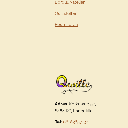
Borduur-atelier
Quiltstoffen
Fournituren
Adres
: Kerkeweg 50,
8484 KC, Langelille
Tel
:
06-83657132