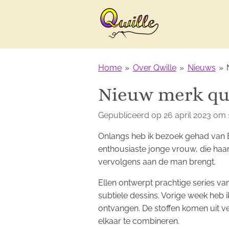
Ga
direct
naar
de
hoofdinhoud
Home
»
Over Qwille
»
Nieuws
»
Nieuw merk qui
Gepubliceerd op 26 april 2023 om 
Onlangs heb ik bezoek gehad van 
enthousiaste jonge vrouw, die haar
vervolgens aan de man brengt.
Ellen ontwerpt prachtige series van 
subtiele dessins. Vorige week heb i
ontvangen. De stoffen komen uit ve
elkaar te combineren.