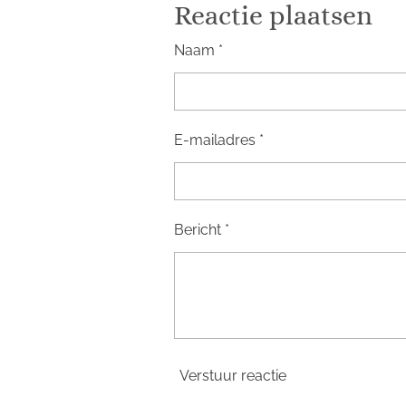
e
l
r
Reactie plaatsen
n
e
Naam *
E-mailadres *
Bericht *
Verstuur reactie